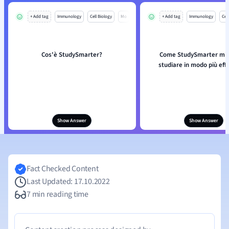
+ Add tag
Immunology
Cell Biology
Mo
+ Add tag
Immunology
Cell
Cos'è StudySmarter?
Come StudySmarter mi a
studiare in modo più eff
Show Answer
Show Answer
Fact Checked Content
Last Updated: 17.10.2022
7 min reading time