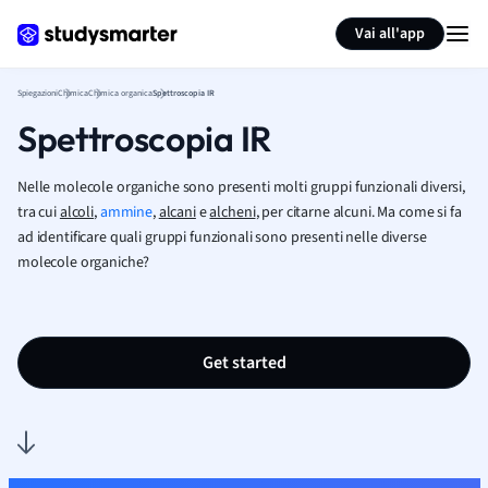
Generate flashcards
Summarize page
Vai all'app
Spiegazioni
Chimica
Chimica organica
Spettroscopia IR
Spettroscopia IR
Nelle molecole organiche sono presenti molti gruppi funzionali diversi,
tra cui
alcoli
,
ammine
,
alcani
e
alcheni
, per citarne alcuni. Ma come si fa
ad identificare quali gruppi funzionali sono presenti nelle diverse
molecole organiche?
Get started