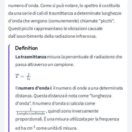
numero d'onda
. Come si può notare, lo spettro è costituito
da una serie di cali di trasmittanza a determinate lunghezze
d'onda che vengono (comunemente) chiamate "picchi".
Questi picchi rappresentano le vibrazioni causate
dall'assorbimento della radiazione infrarossa.
La trasmittanza
misura la percentuale di radiazione che
passa attraverso un campione.
T
=
I
I
0
Il
numero d'onda
è il numero di onde a una determinata
distanza. Questa distanza è nota come "lunghezza
d'onda". Il numero d'onda si calcola come
, quindi sono inversamente
1
L
u
n
g
h
e
z
z
a
d
'
o
proporzionali. È una misura utilizzata per la frequenza
n
d
a
-1
ed ha cm
come unità di misura.