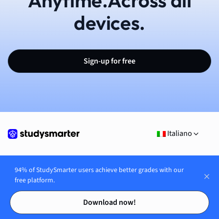
devices.
Sign-up for free
Italiano
94% of StudySmarter users achieve better grades with our
free platform.
Contents
Contents
Download now!
Azienda