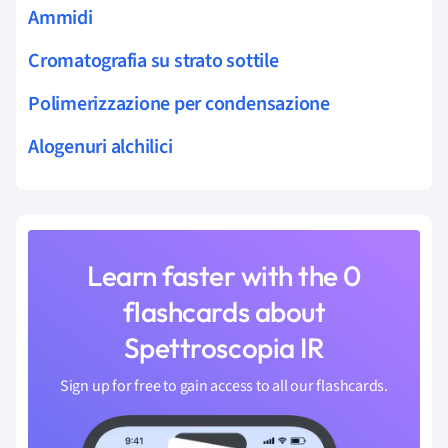
Ammidi
Cromatografia su strato sottile
Polimerizzazione per condensazione
Alogenuri alchilici
Learn faster with the 0
flashcards about
Spettroscopia IR
Sign up for free to gain access to all our flashcards.