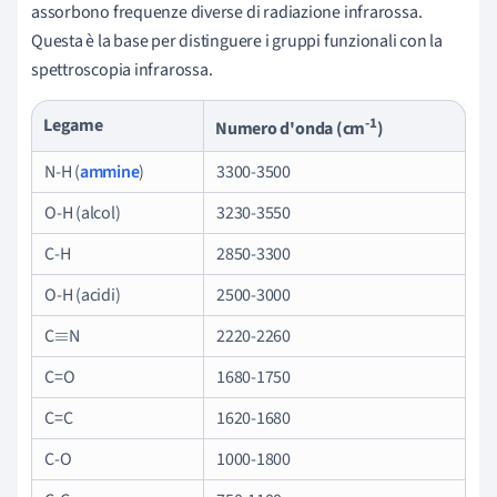
assorbono frequenze diverse di radiazione infrarossa.
Questa è la base per distinguere i gruppi funzionali con la
spettroscopia infrarossa.
-1
Legame
Numero d'onda (cm
)
N-H (
ammine
)
3300-3500
O-H (alcol)
3230-3550
C-H
2850-3300
O-H (acidi)
2500-3000
C
N
2220-2260
≡
C=O
1680-1750
C=C
1620-1680
C-O
1000-1800