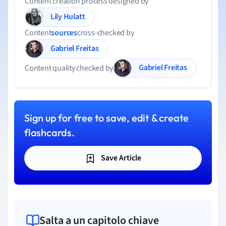
Content creation process designed by
Lily Hulatt
Content
sources
cross-checked by
Gabriel Freitas
Gabriel Freitas
Content quality checked by
Sign up for free to save, edit & create
flashcards.
Save Article
Salta a un capitolo chiave