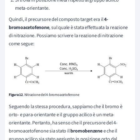
Si trova in posizione meta rispetto al gruppo acilico
meta-orientante.
Quindi, il precursore del composto target era il
4-
bromoacetofenone
, sul quale è stata effettuata la reazione
di nitrazione. Possiamo scrivere la reazione di nitrazione
come segue:
Figura 12
. Nitrazione del 4-bromoacetofenone
Seguendo la stessa procedura, sappiamo che il bromo è
orto- e para-orientante e il gruppo acilico è un meta-
orientante. Pertanto, ha senso che il precursore del 4-
bromoacetofenone sia stato il
bromobenzene
e che il
gruppo acilico sia stato aggiunto in posizione orto dal