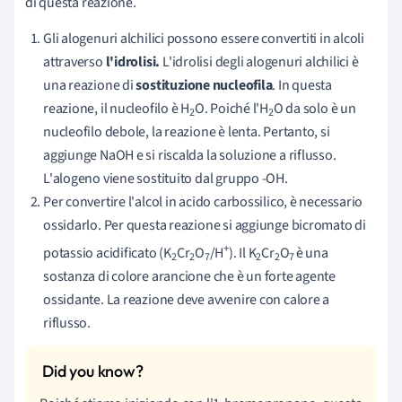
di questa reazione.
Gli alogenuri alchilici possono essere convertiti in alcoli
attraverso
l'idrolisi.
L'idrolisi degli alogenuri alchilici è
una reazione di
sostituzione nucleofila
. In questa
reazione, il nucleofilo è H
O. Poiché l'H
O da solo è un
2
2
nucleofilo debole, la reazione è lenta. Pertanto, si
aggiunge NaOH e si riscalda la soluzione a riflusso.
L'alogeno viene sostituito dal gruppo -OH.
Per convertire l'alcol in acido carbossilico, è necessario
ossidarlo. Per questa reazione si aggiunge bicromato di
+
potassio acidificato (K
Cr
O
/H
). Il K
Cr
O
è una
2
2
7
2
2
7
sostanza di colore arancione che è un forte agente
ossidante. La reazione deve avvenire con calore a
riflusso.