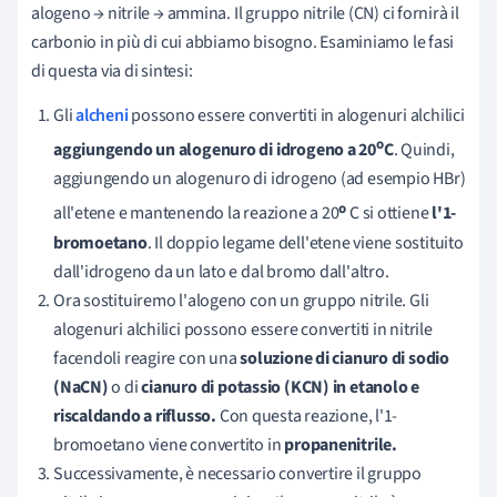
alogeno → nitrile → ammina. Il gruppo nitrile (CN) ci fornirà il
carbonio in più di cui abbiamo bisogno. Esaminiamo le fasi
di questa via di sintesi:
Gli
alcheni
possono essere convertiti in alogenuri alchilici
o
aggiungendo un alogenuro di idrogeno a 20
C
. Quindi,
aggiungendo un alogenuro di idrogeno (ad esempio HBr)
o
all'etene e mantenendo la reazione a 20
C si ottiene
l'1-
bromoetano
. Il doppio legame dell'etene viene sostituito
dall'idrogeno da un lato e dal bromo dall'altro.
Ora sostituiremo l'alogeno con un gruppo nitrile. Gli
alogenuri alchilici possono essere convertiti in nitrile
facendoli reagire con una
soluzione di cianuro di sodio
(NaCN)
o di
cianuro di potassio (KCN)
in etanolo e
riscaldando a riflusso.
Con questa reazione, l'1-
bromoetano viene convertito in
propanenitrile.
Successivamente, è necessario convertire il gruppo