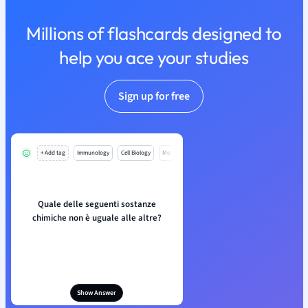
Millions of flashcards designed to
help you ace your studies
Sign up for free
+ Add tag
Immunology
Cell Biology
Mo
Quale delle seguenti sostanze
chimiche non è uguale alle altre?
Show Answer