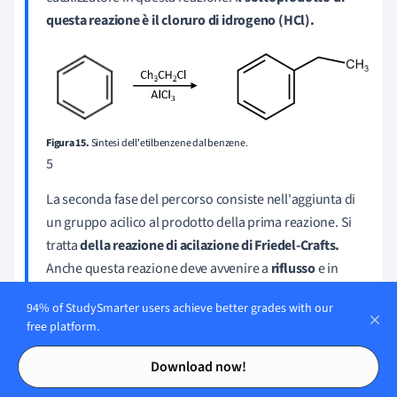
questa reazione è il cloruro di idrogeno (HCl).
Figura 15.
Sintesi dell'etilbenzene dal benzene.
5
La seconda fase del percorso consiste nell'aggiunta di
un gruppo acilico al prodotto della prima reazione. Si
tratta
d
ella reazione di acilazione di Friedel-Crafts.
Anche questa reazione deve avvenire a
riflusso
e in
presenza di un
catalizzatore AlCl
.
Anche il
3
94% of StudySmarter users achieve better grades with our
sottoprodotto di questa reazione è il cloruro di
free platform.
idrogeno (HCl).
Contents
Contents
Download now!