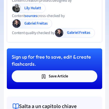
Content creation process designed by
Lily Hulatt
Content
sources
cross-checked by
Gabriel Freitas
Gabriel Freitas
Content quality checked by
Sign up for free to save, edit & create
flashcards.
Save Article
Salta a un capitolo chiave