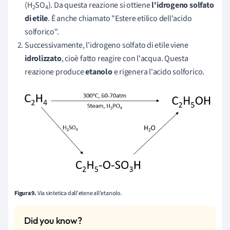
(H
SO
). Da questa reazione si ottiene
l'idrogeno solfato
2
4
di etile
. È anche chiamato "Estere etilico dell'acido
solforico".
Successivamente, l'idrogeno solfato di etile viene
idrolizzato
, cioè fatto reagire con l'acqua. Questa
reazione produce
etanolo
e rigenera l'acido solforico.
Figura 9.
Via sintetica dall'etene all'etanolo.